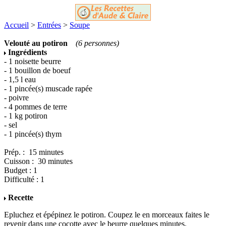
Accueil
>
Entrées
>
Soupe
Velouté au potiron
(6 personnes)
Ingrédients
- 1 noisette beurre
- 1 bouillon de boeuf
- 1,5 l eau
- 1 pincée(s) muscade rapée
- poivre
- 4 pommes de terre
- 1 kg potiron
- sel
- 1 pincée(s) thym
Prép. : 15 minutes
Cuisson : 30 minutes
Budget : 1
Difficulté : 1
Recette
Epluchez et épépinez le potiron. Coupez le en morceaux faites le
revenir dans une cocotte avec le beurre quelques minutes.