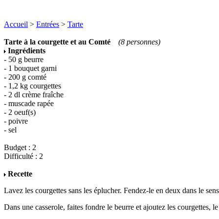
Accueil
>
Entrées
>
Tarte
Tarte à la courgette et au Comté
(8 personnes)
Ingrédients
- 50 g beurre
- 1 bouquet garni
- 200 g comté
- 1,2 kg courgettes
- 2 dl crème fraîche
- muscade rapée
- 2 oeuf(s)
- poivre
- sel
Budget : 2
Difficulté : 2
Recette
Lavez les courgettes sans les éplucher. Fendez-le en deux dans le sen
Dans une casserole, faites fondre le beurre et ajoutez les courgettes, 