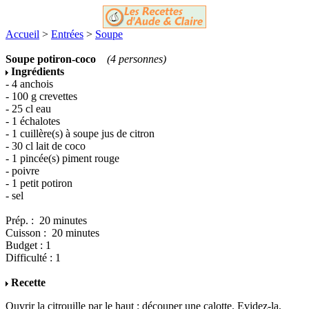
Accueil
>
Entrées
>
Soupe
Soupe potiron-coco
(4 personnes)
Ingrédients
- 4 anchois
- 100 g crevettes
- 25 cl eau
- 1 échalotes
- 1 cuillère(s) à soupe jus de citron
- 30 cl lait de coco
- 1 pincée(s) piment rouge
- poivre
- 1 petit potiron
- sel
Prép. : 20 minutes
Cuisson : 20 minutes
Budget : 1
Difficulté : 1
Recette
Ouvrir la citrouille par le haut : découper une calotte. Evidez-la,