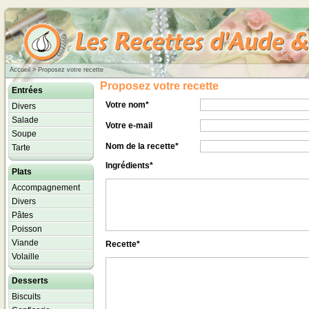
Accueil
> Proposez votre recette
Proposez votre recette
Entrées
Votre nom*
Divers
Salade
Votre e-mail
Soupe
Nom de la recette*
Tarte
Ingrédients*
Plats
Accompagnement
Divers
Pâtes
Poisson
Viande
Recette*
Volaille
Desserts
Biscuits