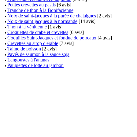
Petites crevettes au pastis
[6 avis]
Tranche de thon à la Bonifacienne
Noix de saint-jacques à la purée de chataignes
[2 avis]
Noix de saint-jacques à la normande
[14 avis]
Thon à la vénitienne
[1 avis]
Croquettes de crabe et crevettes
[6 avis]
Coquilles Saint-Jacques et fondue de poireaux
[4 avis]
Crevettes au sirop d'érable
[7 avis]
Tajine de poisson
[2 avis]
Pavés de saumon à la sauce soja
Langoustes à l'ananas
Paupiettes de lotte au jambon