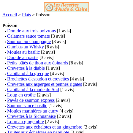
Accueil
>
Plats
> Poisson
Poisson
Dorade aux trois poivrons
[1 avis]
Calamars sauce tomate
[3 avis]
Saumon au champagne
[3 avis]
Gambas au Whisky
[6 avis]
Moules au basilic
[2 avis]
Dorade au pastis
[3 avis]
Petits pâtés de thon aux épinards
[6 avis]
Crevettes à la diable
[1 avis]
Cabillaud à la grecque
[4 avis]
Brochettes d'espadon et crevettes
[4 avis]
Crevettes aux asperges et pennes rigates
[2 avis]
Cabillaud à la mode du Sud
[1 avis]
Loup en croûte
[2 avis]
Pavés de saumon express
[2 avis]
Saumon sauce basilic
[1 avis]
Moules marinières au curry
[4 avis]
Crevettes à la Sichuanaise
[2 avis]
Loup au gingembre
[2 avis]
Crevettes aux échalotes et au gingembre
[3 avis]
Truites aux échalotes en papillote
[3 avis]